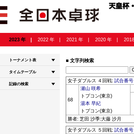
2023 年
2022 年
2021 年
2020 年
201
トーナメント表
文字列検索
タイムテーブル
女子ダブルス ４回戦:
試合番号 
記録の検索
瀬山 咲希
トプコン(東京)
68
湯本 早紀
トプコン(東京)
勝者: 芝田 沙季:大藤 沙月
女子ダブルス ５回戦:
試合番号 