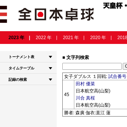
2023 年
2022 年
2021 年
2020 年
201
トーナメント表
文字列検索
タイムテーブル
女子ダブルス １回戦:
試合番号 
記録の検索
田村 優菜
日本航空高(山梨)
45
川合 真桜
日本航空高(山梨)
勝者: 森廣 伽衣:直江 蓮