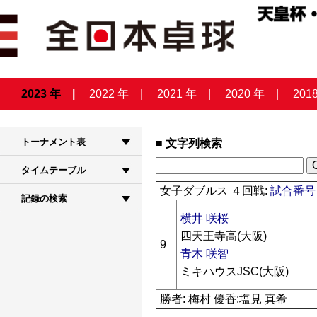
2023 年
2022 年
2021 年
2020 年
201
トーナメント表
文字列検索
タイムテーブル
女子ダブルス ４回戦:
試合番号 
記録の検索
横井 咲桜
四天王寺高(大阪)
9
青木 咲智
ミキハウスJSC(大阪)
勝者: 梅村 優香:塩見 真希