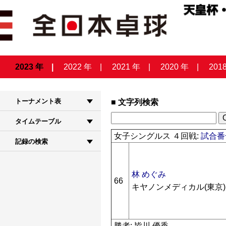
2023 年
2022 年
2021 年
2020 年
201
トーナメント表
文字列検索
タイムテーブル
女子シングルス ４回戦:
試合番号
記録の検索
林 めぐみ
66
キヤノンメディカル(東京)
勝者: 皆川 優香