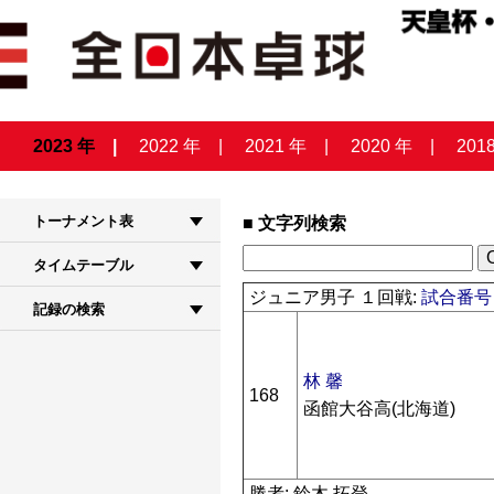
2023 年
2022 年
2021 年
2020 年
201
トーナメント表
文字列検索
タイムテーブル
ジュニア男子 １回戦:
試合番号 
記録の検索
林 馨
168
函館大谷高(北海道)
勝者: 鈴木 拓登