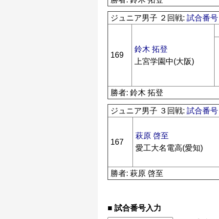
ジュニア男子 ２回戦:
試合番号 
鈴木 拓登
169
上宮学園中(大阪)
勝者: 鈴木 拓登
ジュニア男子 ３回戦:
試合番号 
萩原 啓至
167
愛工大名電高(愛知)
勝者: 萩原 啓至
試合番号入力