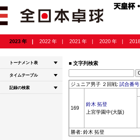
2023 年
2022 年
2021 年
2020 年
201
トーナメント表
文字列検索
タイムテーブル
ジュニア男子 ２回戦:
試合番号 
記録の検索
鈴木 拓登
169
上宮学園中(大阪)
勝者: 鈴木 拓登