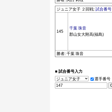
ジュニア女子 ２回戦:
試合番号 
千葉 珠音
145
郡山女大附高(福島)
勝者: 千葉 珠音
試合番号入力
選手番号