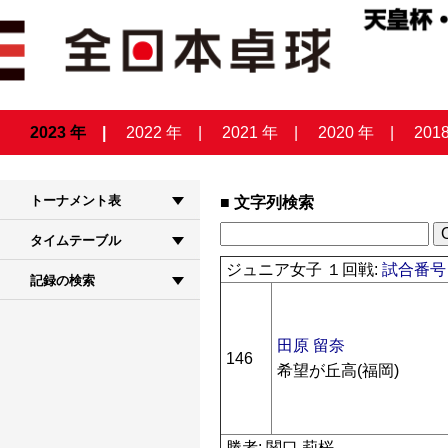
2023 年
2022 年
2021 年
2020 年
201
トーナメント表
文字列検索
タイムテーブル
ジュニア女子 １回戦:
試合番号 
記録の検索
田原 留奈
146
希望が丘高(福岡)
勝者: 関口 莉桜