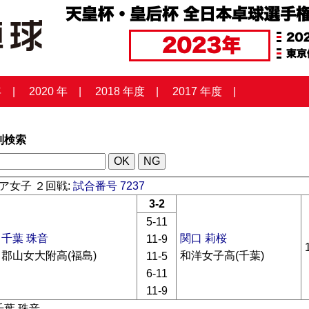
年
2020 年
2018 年度
2017 年度
列検索
ア女子 ２回戦:
試合番号 7237
3-2
5-11
千葉 珠音
関口 莉桜
11-9
郡山女大附高(福島)
和洋女子高(千葉)
11-5
6-11
11-9
千葉 珠音