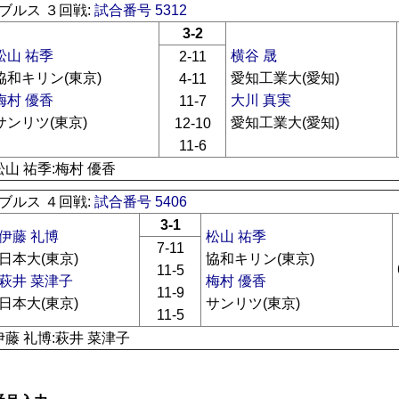
ブルス ３回戦:
試合番号 5312
3-2
松山 祐季
横谷 晟
2-11
協和キリン(東京)
愛知工業大(愛知)
4-11
梅村 優香
大川 真実
11-7
サンリツ(東京)
愛知工業大(愛知)
12-10
11-6
松山 祐季:梅村 優香
ブルス ４回戦:
試合番号 5406
3-1
伊藤 礼博
松山 祐季
7-11
日本大(東京)
協和キリン(東京)
11-5
萩井 菜津子
梅村 優香
11-9
日本大(東京)
サンリツ(東京)
11-5
伊藤 礼博:萩井 菜津子