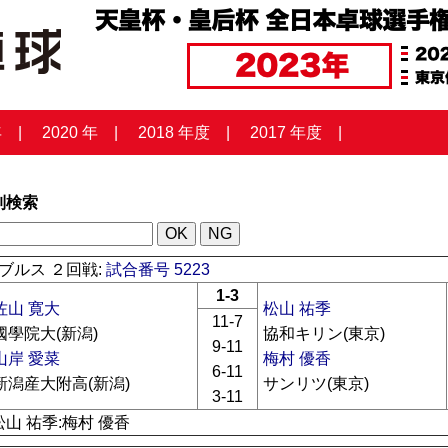
年
2020 年
2018 年度
2017 年度
列検索
ブルス ２回戦:
試合番号 5223
1-3
佐山 寛大
松山 祐季
11-7
國學院大(新潟)
協和キリン(東京)
9-11
山岸 愛菜
梅村 優香
6-11
新潟産大附高(新潟)
サンリツ(東京)
3-11
松山 祐季:梅村 優香