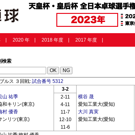
年
2020 年
2018 年度
2017 年度
列検索
ブルス ３回戦:
試合番号 5312
3-2
松山 祐季
横谷 晟
2-11
協和キリン(東京)
愛知工業大(愛知)
4-11
梅村 優香
大川 真実
11-7
サンリツ(東京)
愛知工業大(愛知)
12-10
11-6
松山 祐季:梅村 優香