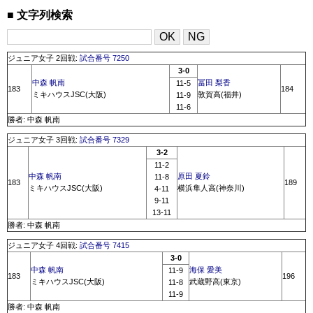
文字列検索
ジュニア女子 2回戦:
試合番号 7250
3-0
中森 帆南
冨田 梨香
11-5
183
184
ミキハウスJSC(大阪)
敦賀高(福井)
11-9
11-6
勝者: 中森 帆南
ジュニア女子 3回戦:
試合番号 7329
3-2
11-2
中森 帆南
原田 夏鈴
11-8
183
189
ミキハウスJSC(大阪)
横浜隼人高(神奈川)
4-11
9-11
13-11
勝者: 中森 帆南
ジュニア女子 4回戦:
試合番号 7415
3-0
中森 帆南
海保 愛美
11-9
183
196
ミキハウスJSC(大阪)
武蔵野高(東京)
11-8
11-9
勝者: 中森 帆南