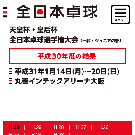
H.30
H.29
H.28
H.27
H.26
H.25
H.24
H.23